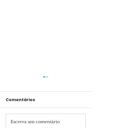
Comentários
Escreva um comentário
Marcha para Jesus
Apóstolo Guil