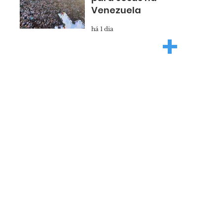
Venezuela
há 1 dia
+