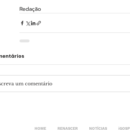
Redação
entários
screva um comentário
HOME
RENASCER
NOTÍCIAS
iGOS