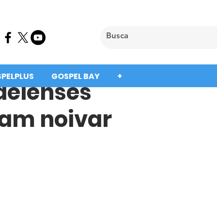
SPELPLUS
GOSPEL BAY
+
aelenses
riam noivar