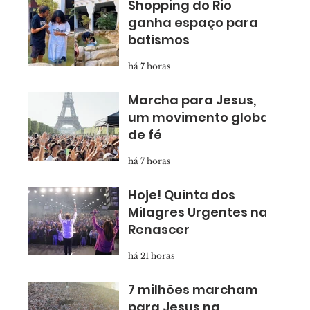
Shopping do Rio
ganha espaço para
batismos
há 7 horas
Marcha para Jesus,
um movimento global
de fé
há 7 horas
Hoje! Quinta dos
Milagres Urgentes na
Renascer
há 21 horas
7 milhões marcham
para Jesus na