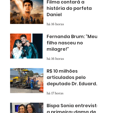
Filma contará a
história do porfeta
Daniel
há 16 horas
Fernanda Brum: "Meu
filho nasceu no
milagre!"
há 16 horas
R$ 10 milhões
articulados pelo
deputado Dr. Eduardo
Nóbrega levam
há 17 horas
asfalto novo para
Taboão
Bispa Sonia entrevista
a primeira-dama de