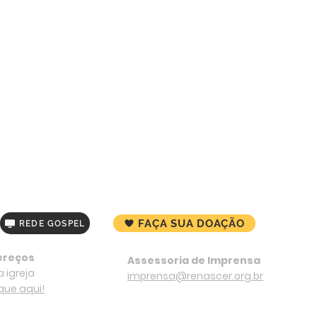
FAÇA SUA DOAÇÃO
REDE GOSPEL
ereços
Assessoria de Imprensa
 igreja
imprensa@renascer.org.br
ique aqui!