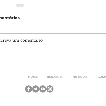
entários
screva um comentário
HOME
RENASCER
NOTÍCIAS
iGOS