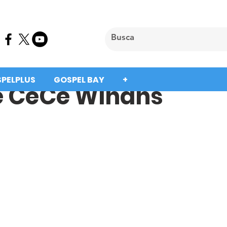
SPELPLUS
GOSPEL BAY
+
e CeCe Winans