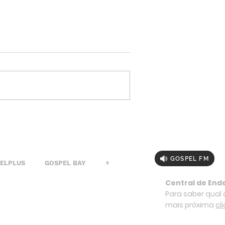
GOSPEL FM
PELPLUS
GOSPEL BAY
+
Central de End
Para saber qual a
mais próxima
cl