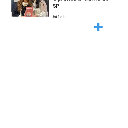
SP
há 1 dia
+