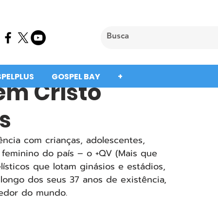
SPELPLUS
GOSPEL BAY
+
em Cristo
s
ncia com crianças, adolescentes, 
o feminino do país – o +QV (Mais que 
sticos que lotam ginásios e estádios, 
 longo dos seus 37 anos de existência, 
redor do mundo.