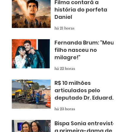
Filma contará a
história do porfeta
Daniel
há 21 horas
Fernanda Brum: "Meu
filho nasceu no
milagre!"
há 22 horas
R$ 10 milhões
articulados pelo
deputado Dr. Eduardo
Nóbrega levam
há 23 horas
asfalto novo para
Taboão
Bispa Sonia entrevista
a primeira-dama de