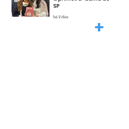
SP
há 2 dias
+