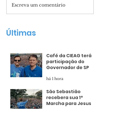
Escreva um comentário
São Sebastião
Marcha para 
recebera sua 1ª
reúne milhare
Marcha para Jesus
fiéis em Tietê
Últimas
Café da CIEAG terá
participação do
Governador de SP
há 1 hora
São Sebastião
recebera sua 1ª
Marcha para Jesus
há 2 horas
Marcha para Jesus
reúne milhares de
fiéis em Tietê