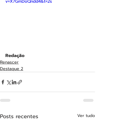
v=X7GmDoQndd4&t=2s
Redação
Renascer
Destaque 2
Posts recentes
Ver tudo