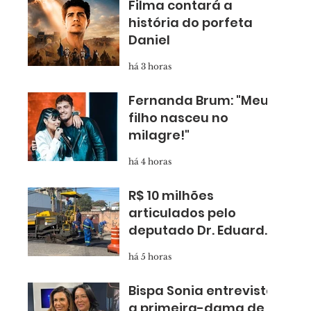
Filma contará a
história do porfeta
Daniel
há 3 horas
Fernanda Brum: "Meu
filho nasceu no
milagre!"
há 4 horas
R$ 10 milhões
articulados pelo
deputado Dr. Eduardo
Nóbrega levam
há 5 horas
asfalto novo para
Taboão
Bispa Sonia entrevista
a primeira-dama de