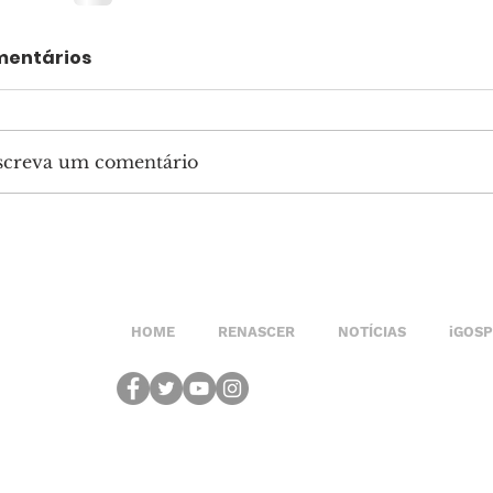
entários
screva um comentário
HOME
RENASCER
NOTÍCIAS
iGOS