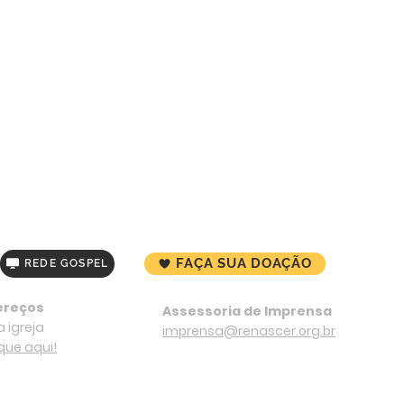
FAÇA SUA DOAÇÃO
REDE GOSPEL
ereços
Assessoria de Imprensa
 igreja
imprensa@renascer.org.br
ique aqui!