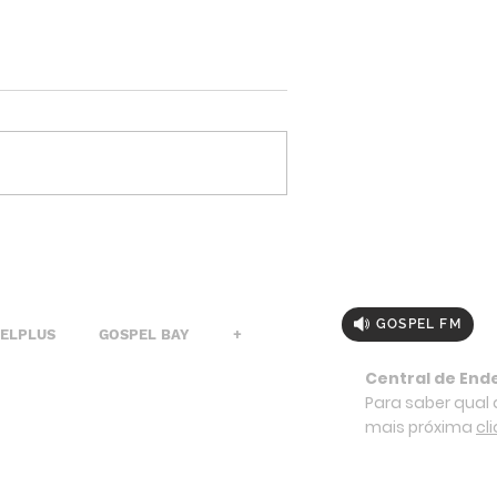
GOSPEL FM
PELPLUS
GOSPEL BAY
+
Central de End
Para saber qual a
mais próxima
cl