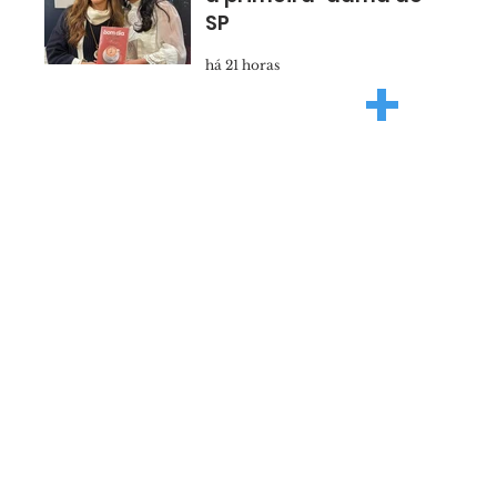
SP
há 21 horas
+