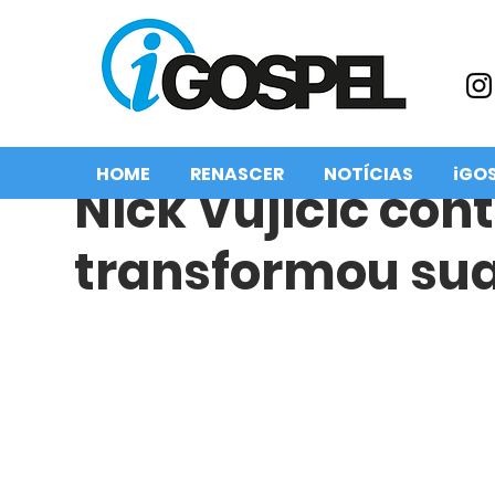
HOME
RENASCER
NOTÍCIAS
iGO
Nick Vujicic co
transformou sua