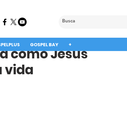
SPELPLUS
GOSPEL BAY
+
nta como Jesus
 vida