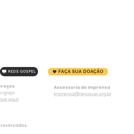
FAÇA SUA DOAÇÃO
REDE GOSPEL
ereços
Assessoria de Imprensa
 igreja
imprensa@renascer.org.br
ique aqui!
s reservados.