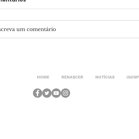
screva um comentário
HOME
RENASCER
NOTÍCIAS
iGOS