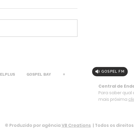
GOSPEL FM
PELPLUS
GOSPEL BAY
+
Central de End
Para saber qual a
mais próxima
cl
© Produzido por agência
VB Creations
| Todos os direito