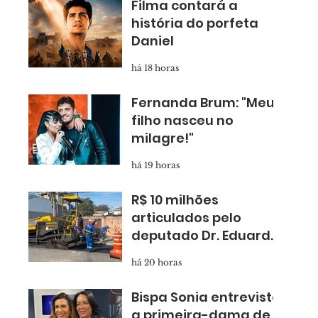
Filma contará a
história do porfeta
Daniel
há 18 horas
Fernanda Brum: "Meu
filho nasceu no
milagre!"
há 19 horas
R$ 10 milhões
articulados pelo
deputado Dr. Eduardo
Nóbrega levam
há 20 horas
asfalto novo para
Taboão
Bispa Sonia entrevista
a primeira-dama de