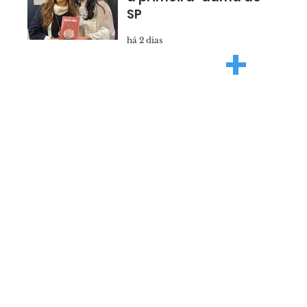
SP
há 2 dias
+