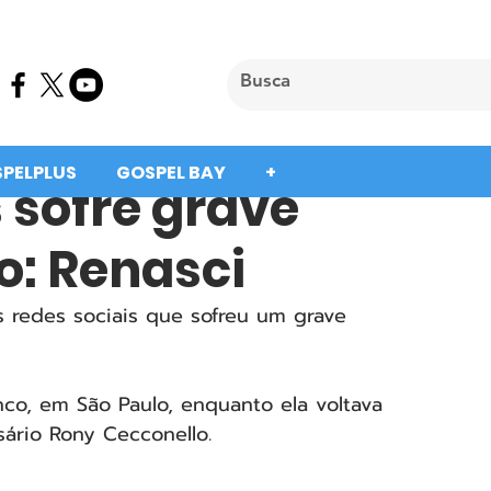
SPELPLUS
GOSPEL BAY
+
 sofre grave
o: Renasci
 redes sociais que sofreu um grave 
nco, em São Paulo, enquanto ela voltava 
ário Rony Cecconello. 