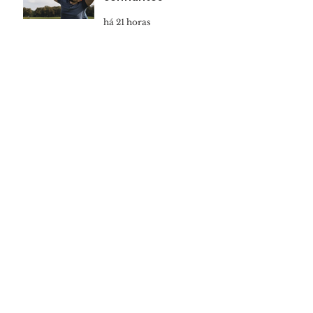
há 21 horas
Marcha para Jesus
reunirá multidão em
Salvador
há 23 horas
Apóstolo Guillermo
Maldonado no
Renascer Hall
há 23 horas
Sexta também é dia
de culto na Renascer
em Cristo
há 1 dia
Marcha para Jesus
reúne multidão nas