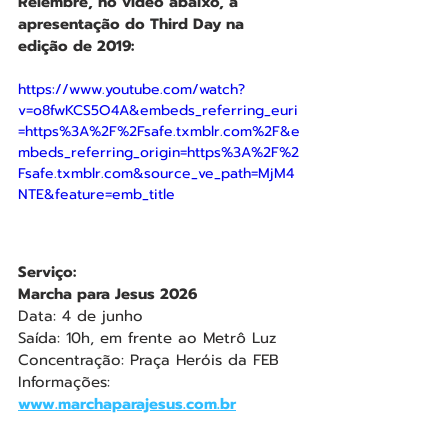
Relembre, no vídeo abaixo, a 
apresentação do Third Day na 
edição de 2019:
https://www.youtube.com/watch?
v=o8fwKCS5O4A&embeds_referring_euri
=https%3A%2F%2Fsafe.txmblr.com%2F&e
mbeds_referring_origin=https%3A%2F%2
Fsafe.txmblr.com&source_ve_path=MjM4
NTE&feature=emb_title
Serviço:
Marcha para Jesus 2026
Data: 4 de junho 
Saída: 10h, em frente ao Metrô Luz
Concentração: Praça Heróis da FEB
Informações: 
www.marchaparajesus.com.br