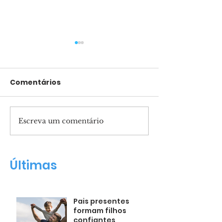
Comentários
Escreva um comentário
Marcha para Jesus
Apóstolo Guil
reunirá multidão em
Maldonado n
Salvador
Renascer Hall
Últimas
Pais presentes
formam filhos
confiantes