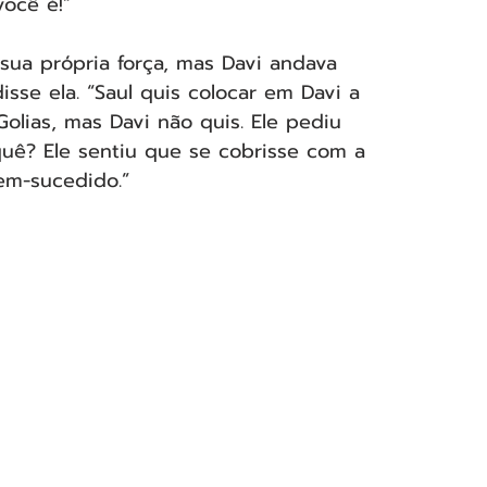
ocê é!”
ua própria força, mas Davi andava 
sse ela. “Saul quis colocar em Davi a 
olias, mas Davi não quis. Ele pediu 
quê? Ele sentiu que se cobrisse com a 
em-sucedido.” 