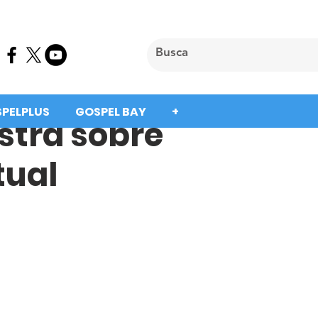
SPELPLUS
GOSPEL BAY
+
stra sobre
tual