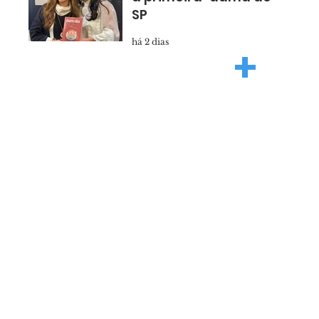
SP
há 2 dias
+