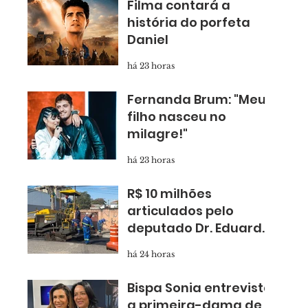
Filma contará a
história do porfeta
Daniel
há 23 horas
Fernanda Brum: "Meu
filho nasceu no
milagre!"
há 23 horas
R$ 10 milhões
articulados pelo
deputado Dr. Eduardo
Nóbrega levam
há 24 horas
asfalto novo para
Taboão
Bispa Sonia entrevista
a primeira-dama de