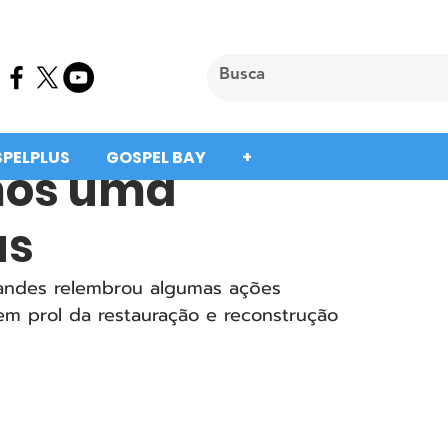
SPELPLUS
GOSPEL BAY
+
mos uma
us
rnandes relembrou algumas ações 
 em prol da restauração e reconstrução 