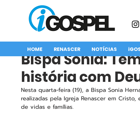
HOME
RENASCER
NOTÍCIAS
iGO
Bispa Sonia: Te
história com De
Nesta quarta-feira (19), a Bispa Sonia He
realizadas pela Igreja Renascer em Cristo,
de vidas e famílias.