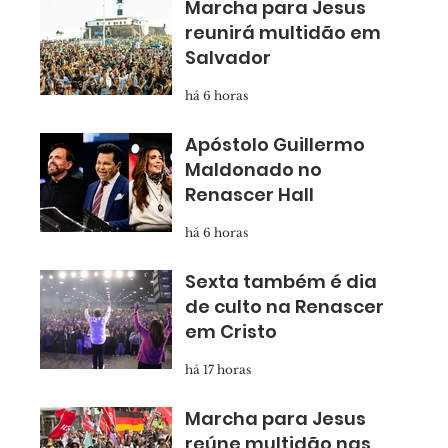
Marcha para Jesus
reunirá multidão em
Salvador
há 6 horas
Apóstolo Guillermo
Maldonado no
Renascer Hall
há 6 horas
Sexta também é dia
de culto na Renascer
em Cristo
há 17 horas
Marcha para Jesus
reúne multidão nas