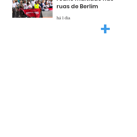
ruas de Berlim
há 1 dia
+