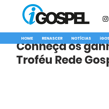
HOME
RENASCER
NOTÍCIAS
iGO
Conheça os gan
Troféu Rede Gos