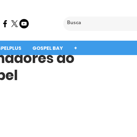
SPELPLUS
GOSPEL BAY
+
hadores do
pel