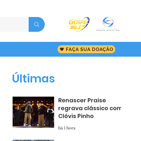
FAÇA SUA DOAÇÃO
Últimas
Renascer Praise
regrava clássico com
Clóvis Pinho
há 1 hora