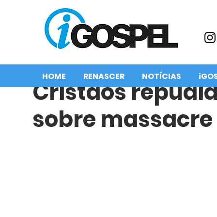
HOME
RENASCER
NOTÍCIAS
iGO
Cristãos repudia
sobre massacre 