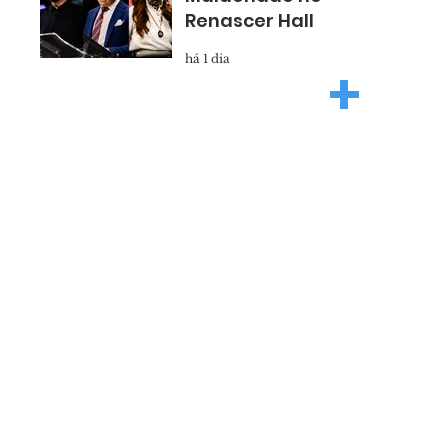
Renascer Hall
há 1 dia
+