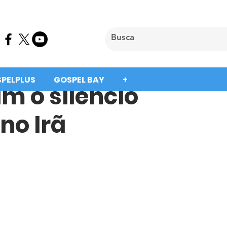
SPELPLUS
GOSPEL BAY
+
m o silêncio
no Irã