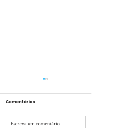
Comentários
Escreva um comentário
Filma contará a
Fernanda Bru