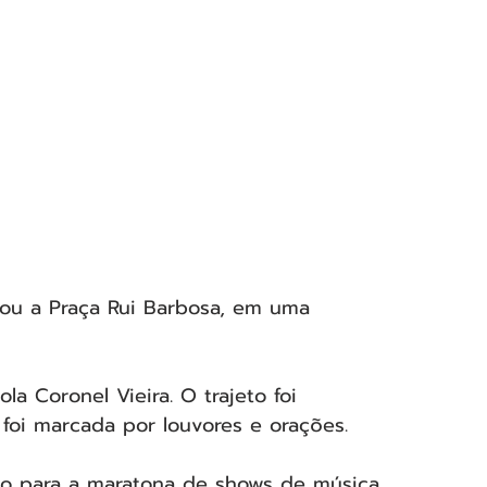
tou a Praça Rui Barbosa, em uma 
a Coronel Vieira. O trajeto foi 
 foi marcada por louvores e orações.
do para a maratona de shows de música 