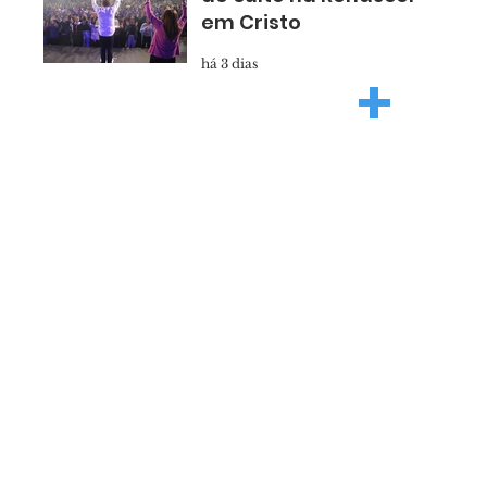
em Cristo
há 3 dias
+