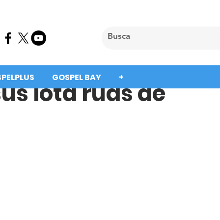
SPELPLUS
GOSPEL BAY
+
us lota ruas de