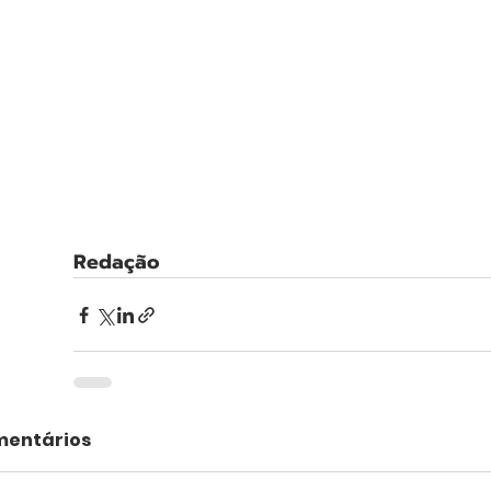
Redação
entários