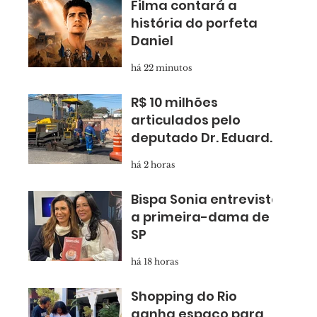
Filma contará a
história do porfeta
Daniel
há 22 minutos
R$ 10 milhões
articulados pelo
deputado Dr. Eduardo
Nóbrega levam
há 2 horas
asfalto novo para
Taboão
Bispa Sonia entrevista
a primeira-dama de
SP
há 18 horas
Shopping do Rio
ganha espaço para