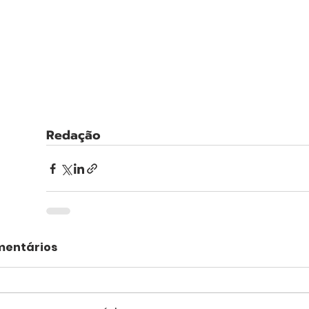
Redação
entários