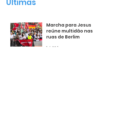
Últimas
Marcha para Jesus
reúne multidão nas
ruas de Berlim
há 22 horas
Filma contará a
história do porfeta
Daniel
há 22 horas
Fernanda Brum: "Meu
filho nasceu no
milagre!"
há 22 horas
R$ 10 milhões
articulados pelo