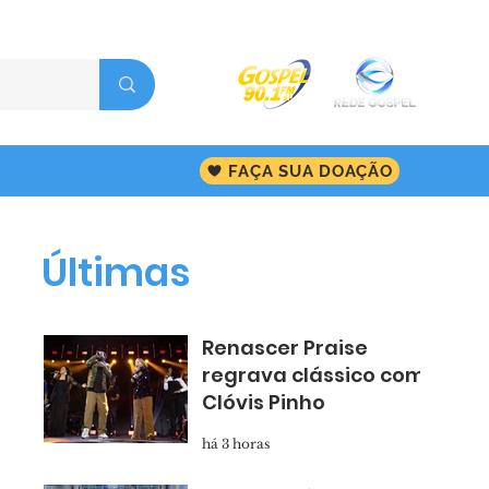
FAÇA SUA DOAÇÃO
Últimas
Renascer Praise
regrava clássico com
Clóvis Pinho
há 3 horas