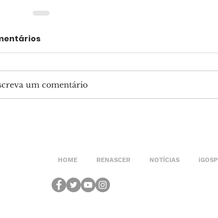
entários
screva um comentário
HOME
RENASCER
NOTÍCIAS
iGOS