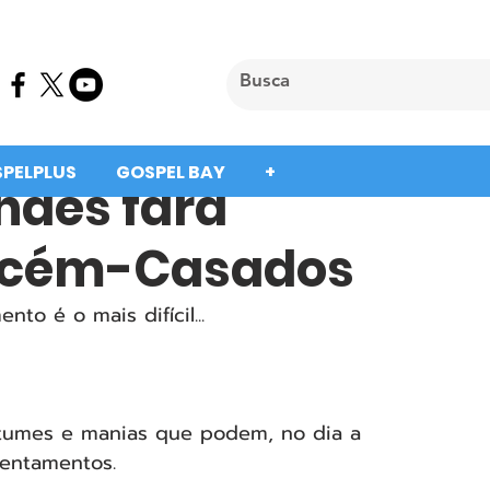
SPELPLUS
GOSPEL BAY
+
ndes fará
ecém-Casados
to é o mais difícil...
stumes e manias que podem, no dia a 
tentamentos.