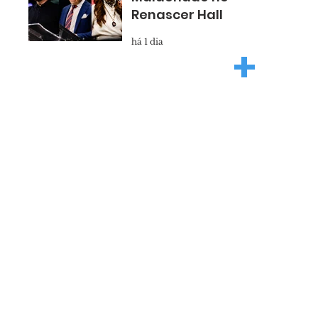
Renascer Hall
há 1 dia
+