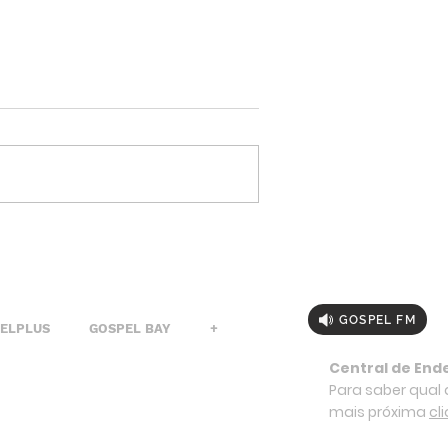
GOSPEL FM
PELPLUS
GOSPEL BAY
+
Central de End
Para saber qual a
mais próxima
cl