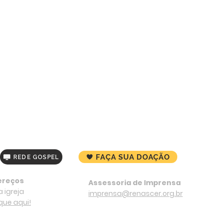
FAÇA SUA DOAÇÃO
REDE GOSPEL
ereços
Assessoria de Imprensa
 igreja
imprensa@renascer.org.br
ique aqui!