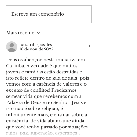
Escreva um comentário
São Sebastião
Marcha para 
recebera sua 1ª
reúne milhare
Marcha para Jesus
fiéis em Tietê
Mais recente
lucianabisposales
16 de nov. de 2025
Deus os abençoe nesta iniciativa em 
Curitiba. A verdade é que muitos 
jovens e famílias estão destruídas e 
isto reflete dentro de sala de aula, pois 
vemos com a carência de valores e o 
excesso de conflitos! Precisamos 
semear vida que recebemos com a 
Palavra de Deus e no Senhor  Jesus e 
isto não é sobre religião, é 
infinitamente mais, é ensinar sobre a 
existência  de vida abundante ainda 
que você tenha passado por situações 
ruins, paz, superação, esperança …