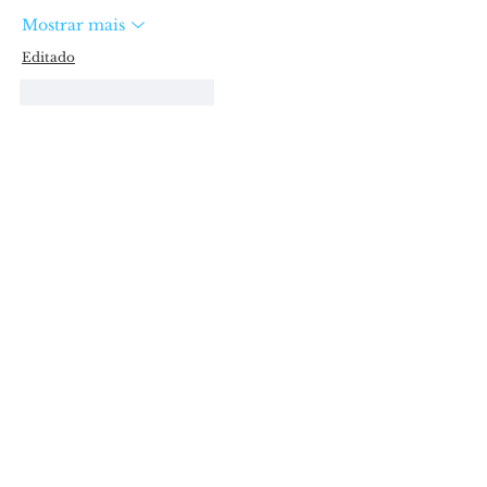
Mostrar mais
Editado
Curtir
Responder
Últimas
Café da CIEAG terá
participação do
Governador de SP
há 24 minutos
São Sebastião
recebera sua 1ª
Marcha para Jesus
há 53 minutos