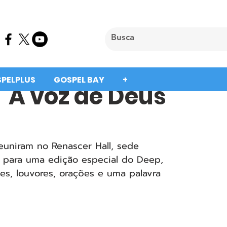
SPELPLUS
GOSPEL BAY
+
"A voz de Deus
euniram no Renascer Hall, sede 
o, para uma edição especial do Deep, 
s, louvores, orações e uma palavra 