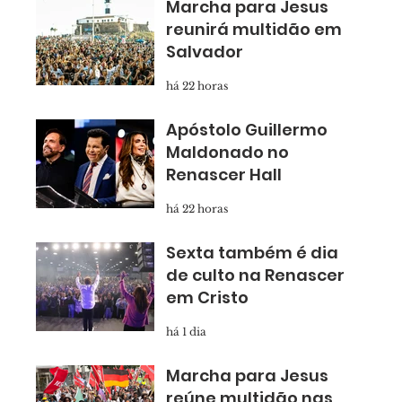
Marcha para Jesus
reunirá multidão em
Salvador
há 22 horas
Apóstolo Guillermo
Maldonado no
Renascer Hall
há 22 horas
Sexta também é dia
de culto na Renascer
em Cristo
há 1 dia
Marcha para Jesus
reúne multidão nas