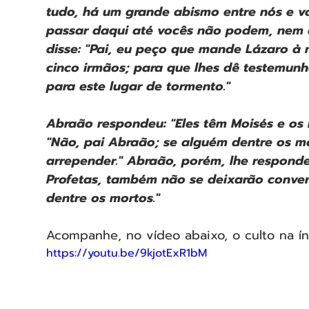
tudo, há um grande abismo entre nós e 
passar daqui até vocês não podem, nem os
disse: "Pai, eu peço que mande Lázaro à 
cinco irmãos; para que lhes dê testemun
para este lugar de tormento."
Abraão respondeu: "Eles têm Moisés e os P
"Não, pai Abraão; se alguém dentre os mort
arrepender." Abraão, porém, lhe responde
Profetas, também não se deixarão conven
dentre os mortos."
Acompanhe, no vídeo abaixo, o culto na ín
https://youtu.be/9kjotExR1bM