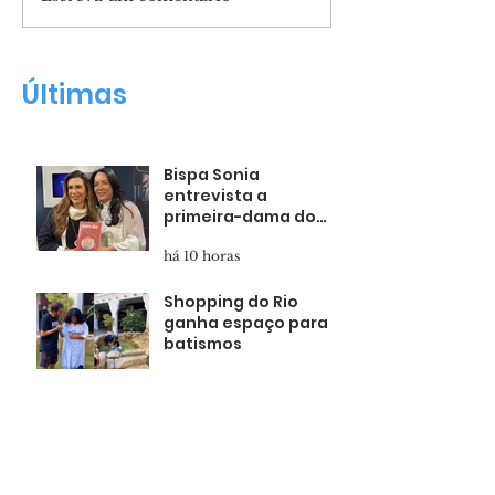
Shopping do Rio
Marcha para 
ganha espaço para
um movimento
batismos
de fé
Últimas
Bispa Sonia
entrevista a
primeira-dama do
Estado de SP
há 10 horas
Shopping do Rio
ganha espaço para
batismos
há 13 horas
Marcha para Jesus,
um movimento
global de fé