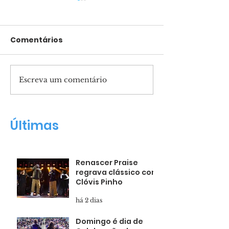
Comentários
Escreva um comentário
Pais presentes
Apóstolo Guil
formam filhos
Maldonado n
confiantes
Renascer Hall
Últimas
Renascer Praise
regrava clássico com
Clóvis Pinho
há 2 dias
Domingo é dia de