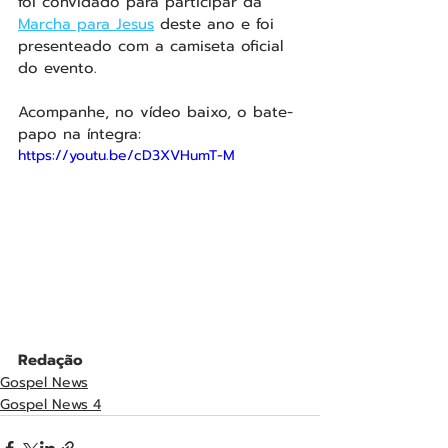
foi convidado para participar da 
Marcha para Jesus
 deste ano e foi 
presenteado com a camiseta oficial 
do evento.
Acompanhe, no vídeo baixo, o bate-
papo na íntegra:
https://youtu.be/cD3XVHumT-M
Redação
Gospel News
Gospel News 4