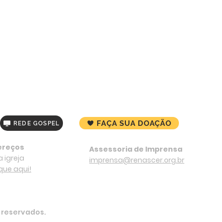
FAÇA SUA DOAÇÃO
REDE GOSPEL
ereços
Assessoria de Imprensa
 igreja
imprensa@renascer.org.br
ique aqui!
s reservados.