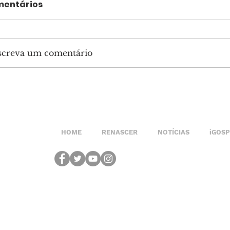
entários
screva um comentário
HOME
RENASCER
NOTÍCIAS
iGOS