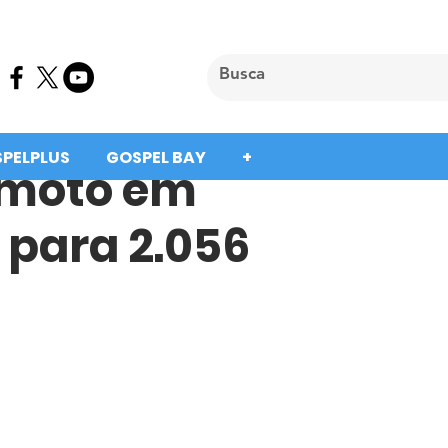
SPELPLUS
GOSPEL BAY
+
emoto em
para 2.056