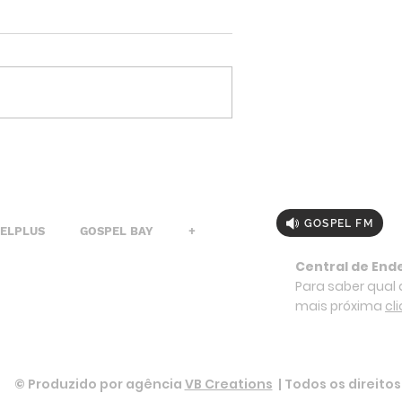
GOSPEL FM
PELPLUS
GOSPEL BAY
+
Central de End
Para saber qual a
mais próxima
cl
© Produzido por agência
VB Creations
| Todos os direito