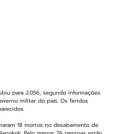
biu para 2.056, segundo informações 
verno militar do país. Os feridos 
arecidos.
firmaram 18 mortos no desabamento de 
Bangkok. Pelo menos 76 pessoas estão 