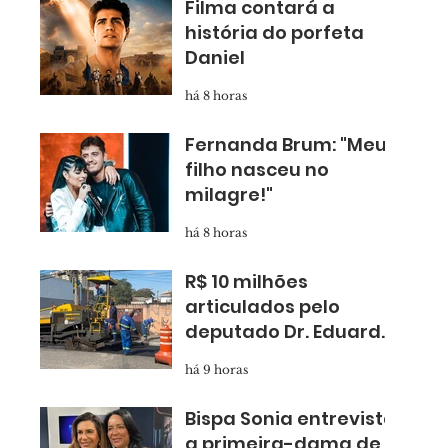
Filma contará a
história do porfeta
Daniel
há 8 horas
Fernanda Brum: "Meu
filho nasceu no
milagre!"
há 8 horas
R$ 10 milhões
articulados pelo
deputado Dr. Eduardo
Nóbrega levam
há 9 horas
asfalto novo para
Taboão
Bispa Sonia entrevista
a primeira-dama de