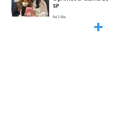
SP
há 1 dia
+